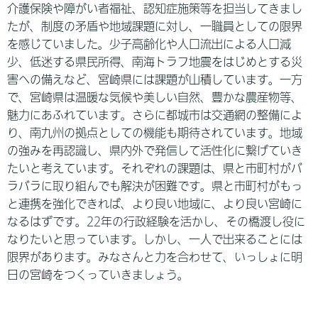
介護保険や障がい者福祉、認知症施策等を担当してきまし
たが、制度の矛盾や地域課題に対し、一職員としての限界
を感じていました。少子高齢化や人口流出による人口減
少、低迷する県民所得、南海トラフ地震をはじめとする災
害への備えなど、宮崎県には課題が山積しています。一方
で、宮崎県は温暖な気候や美しい自然、豊かな農産物等、
魅力にあふれています。さらに都城市は交通網の整備によ
り、南九州の拠点としての機能も期待されています。地域
の強みを再認識し、県内外で発信して活性化に繋げていき
たいと考えています。それぞれの課題は、県と市町村がバ
ラバラに取り組んでも解決が困難です。県と市町村がもっ
と連携を強化できれば、より良い地域に、より良い宮崎に
なるはずです。22年の行政経験を活かし、その橋渡し役に
なりたいと思っています。しかし、一人で出来ることには
限界があります。みなさんと力を合わせて、いっしょに明
日の宮崎をつくっていきましょう。