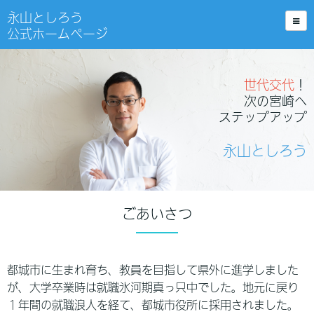
永山としろう
公式ホームページ
世代交代
！
次の宮崎へ
ステップアップ
永山としろう
ごあいさつ
都城市に生まれ育ち、教員を目指して県外に進学しました
が、大学卒業時は就職氷河期真っ只中でした。地元に戻り
１年間の就職浪人を経て、都城市役所に採用されました。