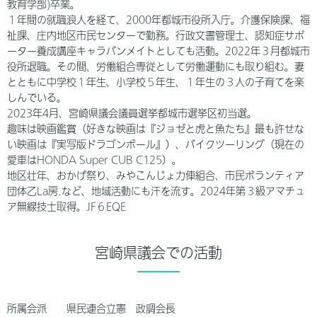
教育学部)卒業。
１年間の就職浪人を経て、2000年都城市役所入庁。介護保険課、福
祉課、庄内地区市民センターで勤務。行政文書管理士、認知症サポ
ーター養成講座キャラバンメイトとしても活動。2022年３月都城市
役所退職。その間、労働組合専従として労働運動にも取り組む。妻
とともに中学校１年生、小学校５年生、１年生の３人の子育てを楽
しんでいる。
2023年4月、宮崎県議会議員選挙都城市選挙区初当選。
趣味は映画鑑賞（好きな映画は『ジョゼと虎と魚たち』最も許せな
い映画は『実写版ドラゴンボール』）、バイクツーリング（現在の
愛車はHONDA Super CUB C125）。
地区壮年、おかげ祭り、みやこんじょ力俥組合、市民ボランティア
団体乙La房.など、地域活動にも汗を流す。2024年第３級アマチュ
ア無線技士取得。JF６EQE
宮崎県議会での活動
所属会派 県民連合立憲 政調会長