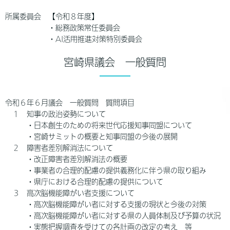
所属委員会 【令和８年度】
・総務政策常任委員会
・AI活用推進対策特別委員会
宮崎県議会 一般質問
令和６年６月議会 一般質問 質問項目
１ 知事の政治姿勢について
・日本創生のための将来世代応援知事同盟について
・宮崎サミットの概要と知事同盟の今後の展開
２ 障害者差別解消法について
・改正障害者差別解消法の概要
・事業者の合理的配慮の提供義務化に伴う県の取り組み
・県庁における合理的配慮の提供について
３ 高次脳機能障がい者支援について
・高次脳機能障がい者に対する支援の現状と今後の対策
・高次脳機能障がい者に対する県の人員体制及び予算の状況
・実態把握調査を受けての各計画の改定の考え 等