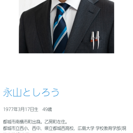
永山としろう
1977年3月17日生 49歳
都城市南横市町出身。乙房町在住。
都城市立西小、西中、県立都城西高校、広島大学 学校教育学部(現