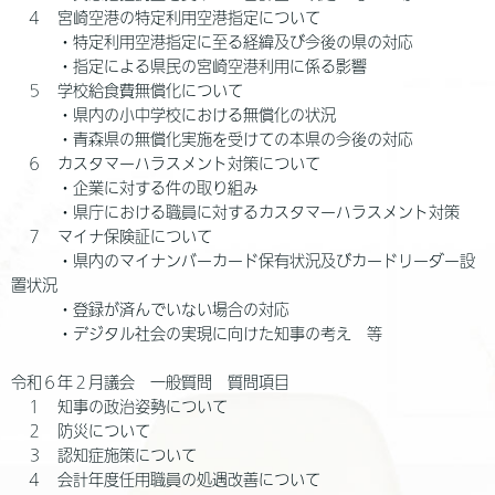
４ 宮崎空港の特定利用空港指定について
・特定利用空港指定に至る経緯及び今後の県の対応
・指定による県民の宮崎空港利用に係る影響
５ 学校給食費無償化について
・県内の小中学校における無償化の状況
・青森県の無償化実施を受けての本県の今後の対応
６ カスタマーハラスメント対策について
・企業に対する件の取り組み
・県庁における職員に対するカスタマーハラスメント対策
７ マイナ保険証について
・県内のマイナンバーカード保有状況及びカードリーダー設
置状況
・登録が済んでいない場合の対応
・デジタル社会の実現に向けた知事の考え 等
令和６年２月議会 一般質問 質問項目
１ 知事の政治姿勢について
２ 防災について
３ 認知症施策について
４ 会計年度任用職員の処遇改善について